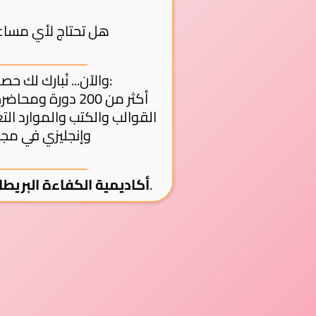
💬 هل تحتاج لأي مس
! سبعة أيام من الاستفادة الكاملة من:
🎁 والآن... نُبارك لك
القوالب والكتب والموارد ال
وإنجليزي في مجا
معك خطوة بخطوة… نحو حرية مالية ومهنية حقيقية.
أكاديمية الكفاءة البريطا