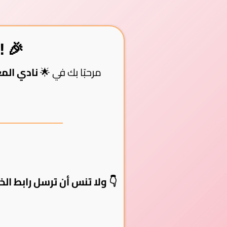
🎉 تهانينا، لقد بدأت رحلتك نحو التميز! 🎉
مرحبًا بك في 🌟
نادي الم
👇
ولا تنس أن ترسل رابط الخاص لأي 