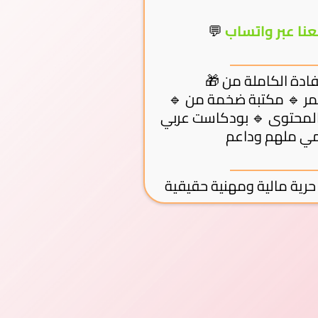
نا عبر واتساب
🔹 أكثر من 200 دورة ومحاضرة تدريبية متجددة 🔹 جلسات مباشرة مع د. محمد السيد عمر 🔹 مكتبة ضخمة من
ة المحتوى 🔹 بودكاست عربي
يمي ملهم وداعم