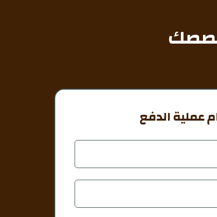
خصصك
م عملية الدفع