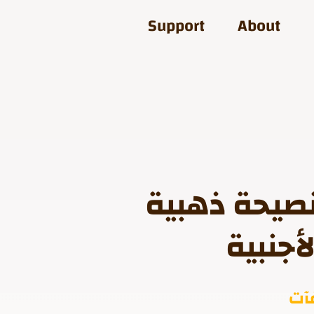
Support
About
صيحة ذهبية
أجنبية
فآت